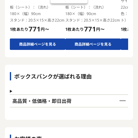
サイズ：2
板（シート）：（流れ）
板（シート）：（流れ）
22cm
180×（幅）90cm
180×（幅）90cm
色：表面
スタンド：20.5×15×高さ22cm
スタンド：20.5×15×高さ22cm
ト）
771
771
1枚あたり
円〜
1枚あたり
円〜
1枚あた
商品詳細ページを見る
商品詳細ページを見る
商品
ボックスバンクが選ばれる理由
高品質・低価格・即日出荷