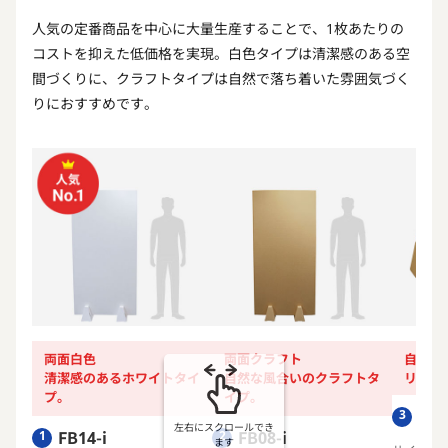
人気の定番商品を中心に大量生産することで、1枚あたりの
コストを抑えた低価格を実現。白色タイプは清潔感のある空
間づくりに、クラフトタイプは自然で落ち着いた雰囲気づく
りにおすすめです。
両面白色
両面クラフト
自立ス
清潔感のあるホワイトタイ
自然な風合いのクラフトタ
リバー
プ。
イプ。
FS0
3
左右にスクロールでき
FB14-i
FB08-i
1
2
ます