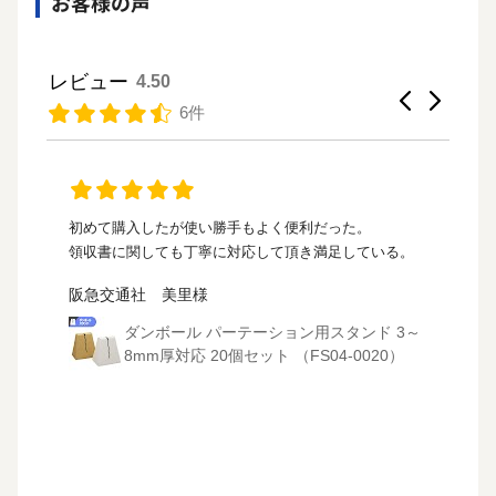
お客様の声
レビュー
4.50
6件
会ブ
初めて購入したが使い勝手もよく便利だった。
段
領収書に関しても丁寧に対応して頂き満足している。
中
年利
阪急交通社 美里様
も
ダンボール パーテーション用スタンド 3～
8mm厚対応 20個セット （FS04-0020）
ーシ
15枚