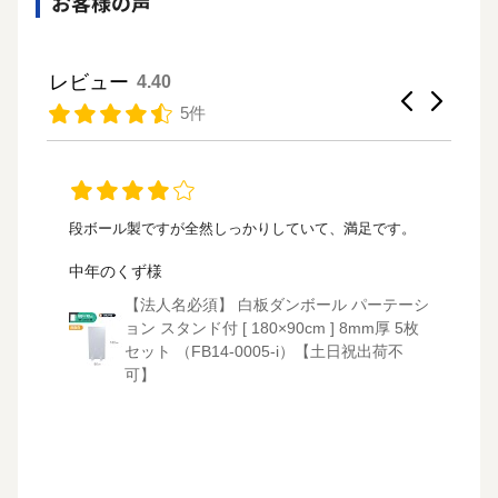
お客様の声
レビュー
4.40
5件
段ボール製ですが全然しっかりしていて、満足です。
白
。
学
中年のくず様
レ
【法人名必須】 白板ダンボール パーテーシ
50
ョン スタンド付 [ 180×90cm ] 8mm厚 5枚
3～
セット （FB14-0005-i）【土日祝出荷不
）
m
可】