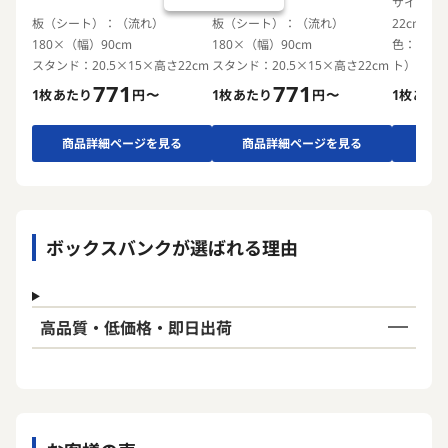
サイズ：2
板（シート）：（流れ）
板（シート）：（流れ）
22cm
180×（幅）90cm
180×（幅）90cm
色：表面
スタンド：20.5×15×高さ22cm
スタンド：20.5×15×高さ22cm
ト）
771
771
1枚あたり
円〜
1枚あたり
円〜
1枚あた
商品詳細ページを見る
商品詳細ページを見る
商品
ボックスバンクが選ばれる理由
高品質・低価格・即日出荷