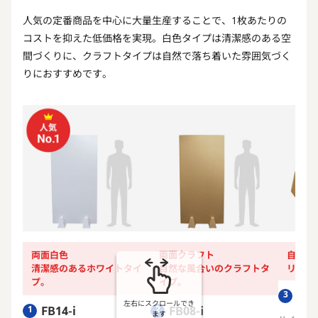
人気の定番商品を中心に大量生産することで、1枚あたりの
コストを抑えた低価格を実現。白色タイプは清潔感のある空
間づくりに、クラフトタイプは自然で落ち着いた雰囲気づく
りにおすすめです。
両面白色
両面クラフト
自立ス
清潔感のあるホワイトタイ
自然な風合いのクラフトタ
リバー
プ。
イプ。
FS0
3
左右にスクロールでき
FB14-i
FB08-i
1
2
ます