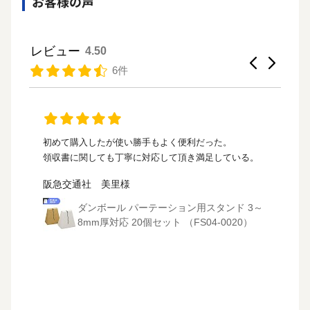
お客様の声
レビュー
4.50
6件
会ブ
初めて購入したが使い勝手もよく便利だった。
段
領収書に関しても丁寧に対応して頂き満足している。
中
年利
阪急交通社 美里様
も
ダンボール パーテーション用スタンド 3～
8mm厚対応 20個セット （FS04-0020）
ーシ
15枚