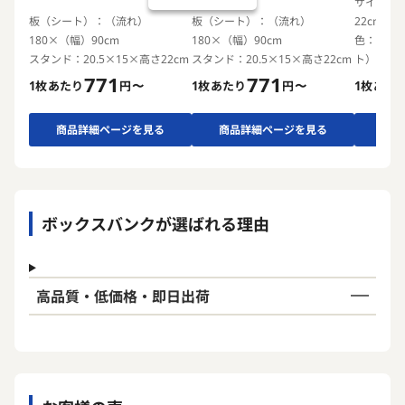
サイズ：2
板（シート）：（流れ）
板（シート）：（流れ）
22cm
180×（幅）90cm
180×（幅）90cm
色：表面
スタンド：20.5×15×高さ22cm
スタンド：20.5×15×高さ22cm
ト）
771
771
1枚あたり
円〜
1枚あたり
円〜
1枚あた
商品詳細ページを見る
商品詳細ページを見る
商品
ボックスバンクが選ばれる理由
高品質・低価格・即日出荷