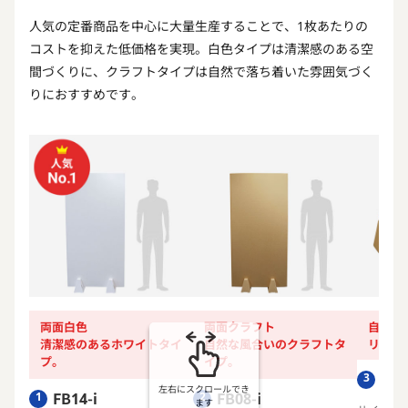
人気の定番商品を中心に大量生産することで、1枚あたりの
コストを抑えた低価格を実現。白色タイプは清潔感のある空
間づくりに、クラフトタイプは自然で落ち着いた雰囲気づく
りにおすすめです。
両面白色
両面クラフト
自立ス
清潔感のあるホワイトタイ
自然な風合いのクラフトタ
リバー
プ。
イプ。
FS0
3
左右にスクロールでき
FB14-i
FB08-i
1
2
ます