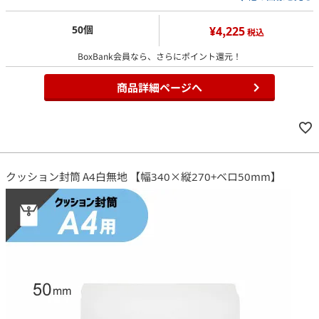
50個
¥4,225
税込
BoxBank会員なら、さらにポイント還元！
商品詳細ページへ
クッション封筒 A4白無地 【幅340×縦270+ベロ50mm】