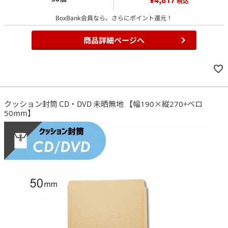
税込
BoxBank会員なら、さらにポイント還元！
商品詳細ページへ
クッション封筒 CD・DVD 未晒無地 【幅190×縦270+ベロ
50mm】