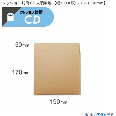
クッション封筒 CD 未晒無地 【幅190×縦170+ベロ50mm】
他の画像を見る