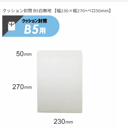
クッション封筒 B5白無地 【幅230×縦270+ベロ50mm】