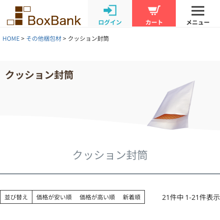
ログイン
カート
メニュー
HOME
その他梱包材
クッション封筒
クッション封筒
クッション封筒
21
件中
1
-
21
件表示
並び替え
価格が安い順
価格が高い順
新着順