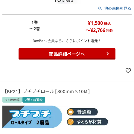
他の画像を見る
1巻
¥1,500
税込
～2巻
～¥2,766
税込
BoxBank会員なら、さらにポイント還元！
商品詳細ページへ
【KP21】プチプチロール [ 300mm×10M ]
300mm幅
2層 / 普通粒