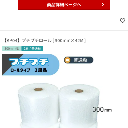
商品詳細ページへ
【KP04】プチプチロール [ 300mm×42M ]
300mm幅
2層 / 普通粒