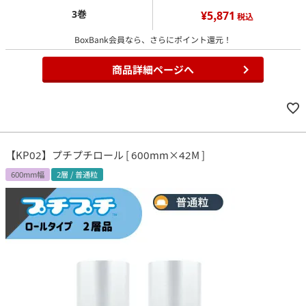
3巻
¥5,871
税込
BoxBank会員なら、さらにポイント還元！
商品詳細ページへ
【KP02】プチプチロール [ 600mm×42M ]
600mm幅
2層 / 普通粒