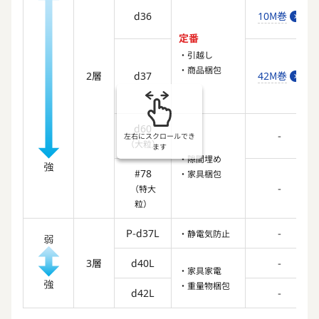
d36
10M巻
定番
・引越し
・商品梱包
2層
d37
42M巻
d60
-
左右にスクロールでき
（大粒）
ます
・隙間埋め
#78
・家具梱包
-
（特大
粒）
P-d37L
-
・静電気防止
3層
d40L
-
・家具家電
・重量物梱包
d42L
-