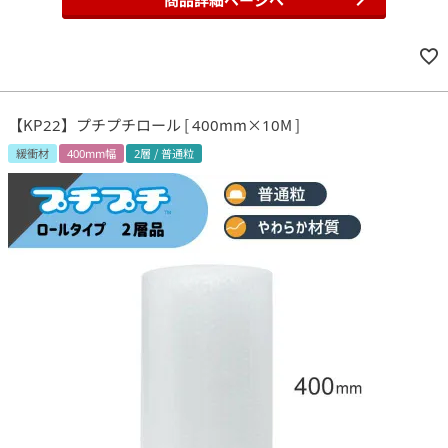
【KP22】プチプチロール [ 400mm×10M ]
緩衝材
400mm幅
2層 / 普通粒