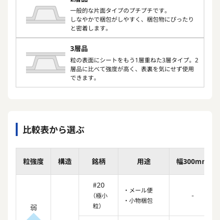
一般的な片面タイプのプチプチです。
しなやかで梱包がしやすく、梱包物にぴったり
と密着します。
3層品
粒の表面にシートをもう1層重ねた3層タイプ。2
層品に比べて強度が高く、表裏を気にせず使用
できます。
比較表から選ぶ
粒強度
構造
銘柄
用途
幅300mm
#20
・メール便
-
（極小
・小物梱包
粒）