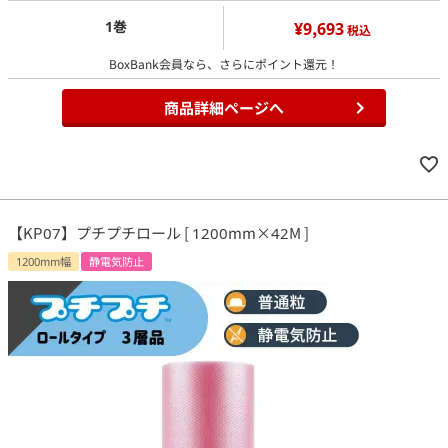
1巻
¥9,693
税込
BoxBank会員なら、さらにポイント還元！
商品詳細ページへ
【KP07】プチプチロール [ 1200mm×42M ]
1200mm幅
静電気防止