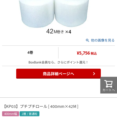
他の画像を見る
4巻
¥5,756
税込
BoxBank会員なら、さらにポイント還元！
商品詳細ページへ
カートへ
【KP03】プチプチロール [ 400mm×42M ]
400mm幅
2層 / 普通粒