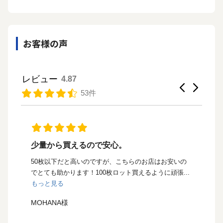
お客様の声
レビュー
4.87
53件
安心して利用しています
大
の
長くハンドメイド作品を制作・販売できるのは、継続
ワ
..
的に提供してもらえるからです。これからもよろしく
お願...
もっと見る
ともじい様