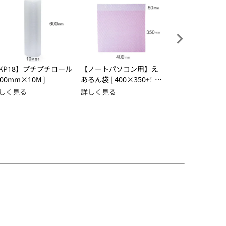
KP18】プチプチロール
【ノートパソコン用】え
【小物梱包サイ
600mm×10M ]
あるん袋 [ 400×350+50
るん袋 [ 120×12
mm ]
m ]
しく見る
詳しく見る
詳しく見る