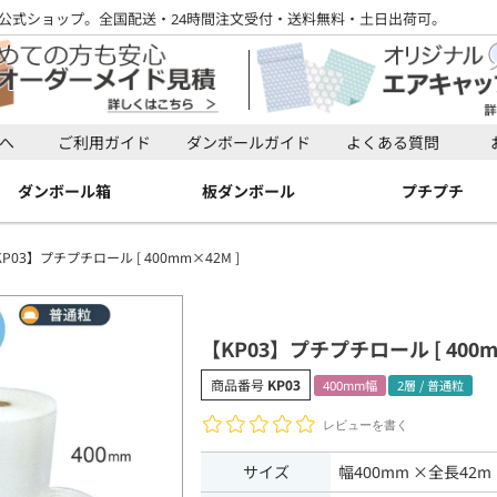
公式ショップ。全国配送・24時間注文受付・送料無料・土日出荷可。
検索
へ
ご利用ガイド
ダンボールガイド
よくある質問
検索
ダンボール箱
板ダンボール
プチプチ
P03】プチプチロール [ 400mm×42M ]
【KP03】プチプチロール [ 400m
商品番号
KP03
400mm幅
2層 / 普通粒
レビューを書く
サイズ
幅400mm ×全長42m