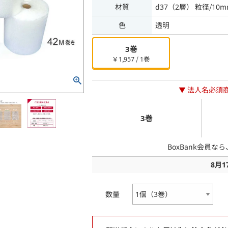
材質
d37（2層） 粒径/10m
色
透明
3巻
￥1,957 / 1巻
▼ 法人名必須
3巻
BoxBank会員な
8月
数量