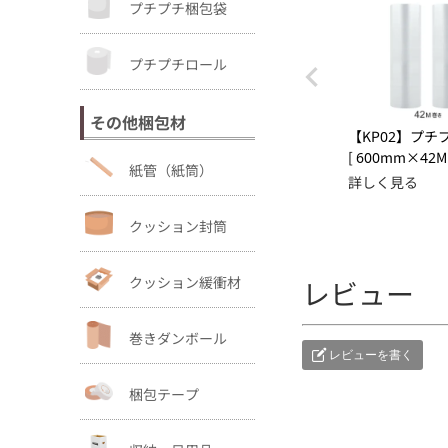
プチプチ梱包袋
プチプチロール
その他梱包材
【KP02】プチ
[ 600mm×42M 
紙管（紙筒）
詳しく見る
クッション封筒
クッション緩衝材
レビュー
巻きダンボール
レビューを書く
梱包テープ