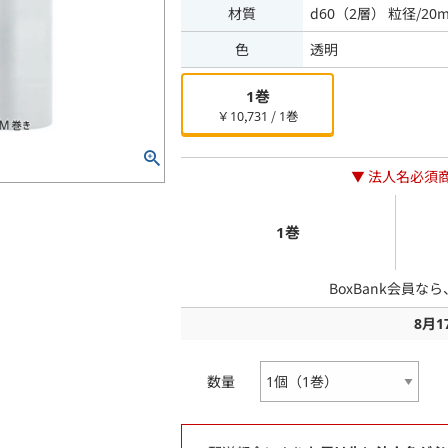
材質
d60（2層） 粒径/20
色
透明
1巻
￥10,731 / 1巻
▼ 法人名必須
1巻
BoxBank会員な
8月
数量