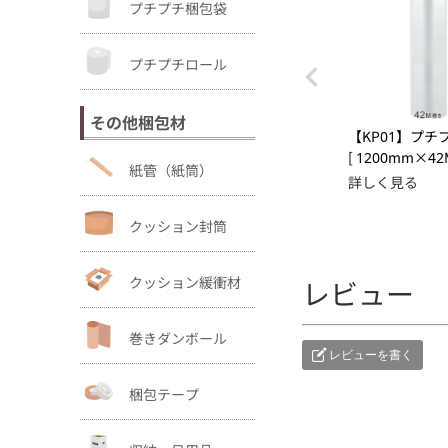
プチプチ梱包袋
プチプチロール
その他梱包材
【KP01】プチ
[ 1200mm×42M
紙管（紙筒）
詳しく見る
クッション封筒
クッション緩衝材
レビュー
巻きダンボール
レビューを書く
梱包テープ