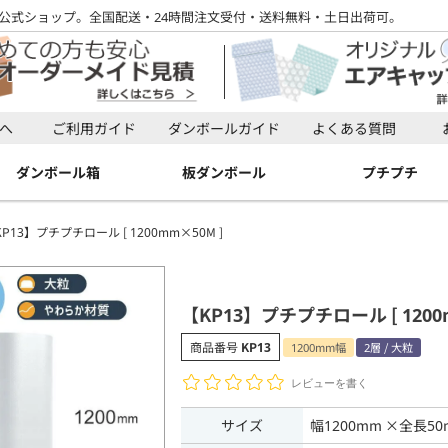
公式ショップ。全国配送・24時間注文受付・送料無料・土日出荷可。
検索
へ
ご利用ガイド
ダンボールガイド
よくある質問
検索
ダンボール箱
板ダンボール
プチプチ
P13】プチプチロール [ 1200mm×50M ]
【KP13】プチプチロール [ 1200
商品番号
KP13
1200mm幅
2層 / 大粒
レビューを書く
サイズ
幅1200mm ×全長50