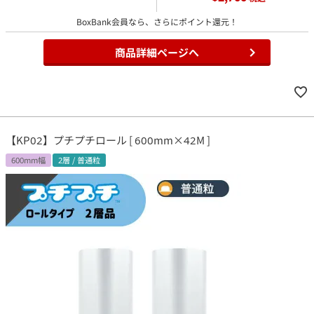
BoxBank会員なら、さらにポイント還元！
商品詳細ページへ
【KP02】プチプチロール [ 600mm×42M ]
600mm幅
2層 / 普通粒