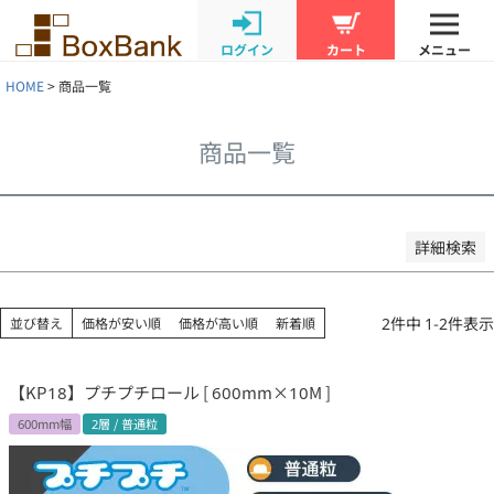
新着順
登録順
ログイン
カート
メニュー
価格が安い順
価格が高い順
HOME
商品一覧
優先度順
レビュー順
商品一覧
キーワードヒット順
検索
詳細検索
2
件中
1
-
2
件表示
並び替え
価格が安い順
価格が高い順
新着順
【KP18】プチプチロール [ 600mm×10M ]
600mm幅
2層 / 普通粒