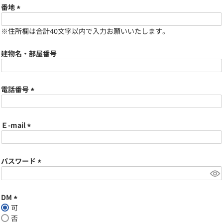
須
番地
)
(
※住所欄は合計40文字以内で入力お願いいたします。
必
須
)
建物名・部屋番号
電話番号
(
必
須
Ｅ-mail
)
(
必
須
パスワード
)
(
必
須
DM
)
可
(
否
必