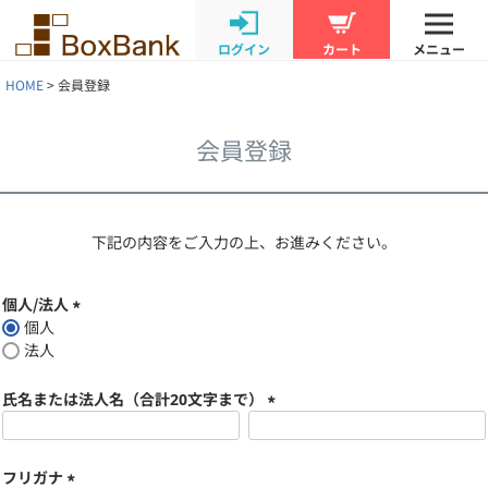
ログイン
カート
メニュー
HOME
会員登録
会員登録
下記の内容をご入力の上、お進みください。
個人/法人
個人
(
法人
必
須
氏名または法人名（合計20文字まで）
)
(
必
須
フリガナ