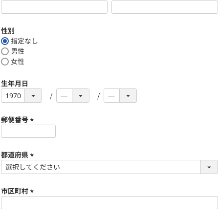
)
(
必
須
性別
)
指定なし
男性
女性
生年月日
郵便番号
(
必
須
都道府県
)
(
必
須
市区町村
)
(
必