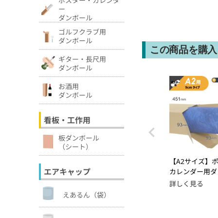
ー
ダンボール
ゴルフクラブ用
ダンボール
この商品を購入
ギター・長尺用
ダンボール
お酒用
ダンボール
看板・工作用
板ダンボール
（シート）
【A2サイズ】
エアキャップ
カレンダー用ダ
箱 [ 93×93×4
詳しく見る
形外郵便対応
えあるん（袋）