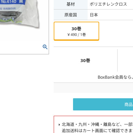
基材
ポリエチレンクロス
原産国
日本
30巻
￥490 / 1巻
30巻
BoxBank会員な
商品
北海道・九州・沖縄・離島など、一部
追加送料はカート画面にて確認できま