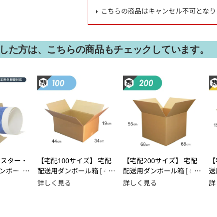
こちらの商品はキャンセル不可となり
した方は、こちらの商品もチェックしています。
ポスター・
【宅配100サイズ】 宅配
【宅配200サイズ】 宅配
【
ンボール
配送用ダンボール箱 [ 44
配送用ダンボール箱 [ 68
送
51mm ] 定
×34×19cm ]
×68×55cm ]
3×
詳しく見る
詳しく見る
詳