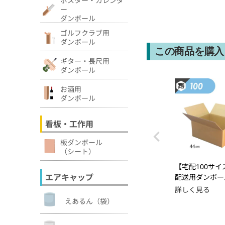
ー
ダンボール
ゴルフクラブ用
ダンボール
この商品を購入
ギター・長尺用
ダンボール
お酒用
ダンボール
看板・工作用
板ダンボール
（シート）
【宅配100サイ
エアキャップ
配送用ダンボール箱
×34×19cm ]
詳しく見る
えあるん（袋）