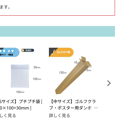
ます。
Sサイズ】プチプチ袋 [
【中サイズ】ゴルフクラ
【宅配190サイズ
00×100+30mm ]
ブ・ポスター用ダンボー
配送用ダンボール箱 
ル箱 [ 15×15×130cm ]
×66×50cm ]
しく見る
詳しく見る
詳しく見る