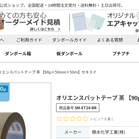
公式ショップ。全国配送・24時間注文受付・送料無料・土日出荷可。
検索
へ
ご利用ガイド
ダンボールガイド
よくある質問
検索
ダンボール箱
板ダンボール
プチプチ
リエンスパットテープ 茶 【90μ×50mm×50ｍ】セキスイ
オリエンスパットテープ 茶 【90
商品番号
SM-ET24-BR
レビューを書く
メーカー
積水化学工業(株)