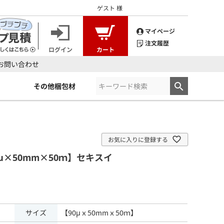
ゲスト
様
マイページ
注文履歴
ログイン
カート
お問い合わせ
その他梱包材
お気に入りに登録する
μ×50mm×50ｍ】セキスイ
サイズ
【90μｘ50mmｘ50ｍ】