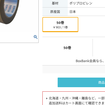
基材
ポリプロピレン
原産国
日本
50巻
￥903 / 1巻
50巻
BoxBank会員なら
商品
北海道・九州・沖縄・離島など、一部
追加送料はカート画面にて確認できま