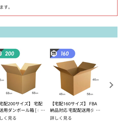
ます。
宅配200サイズ】 宅配
【宅配160サイズ】 FBA
【宅配80サイズ】
送用ダンボール箱 [ 68
納品対応 宅配配送用ダン
送用ダンボール箱 [
68×55cm ]
ボール箱 [ 58×48×46c
3×15cm ]
しく見る
詳しく見る
詳しく見る
m ]