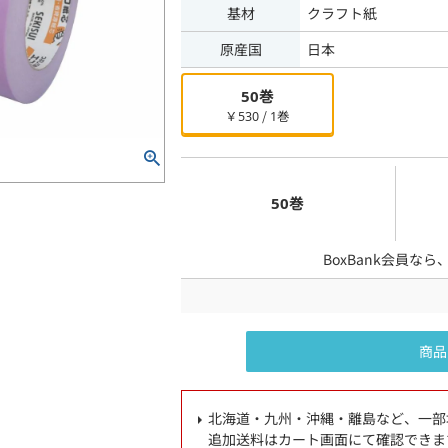
基材
クラフト紙
原産国
日本
50巻
￥530 / 1巻
50巻
BoxBank会員なら
商品
北海道・九州・沖縄・離島など、一部
追加送料はカート画面にて確認できま