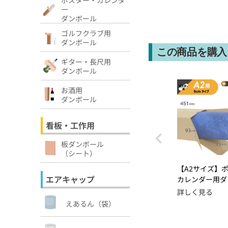
ー
ダンボール
ゴルフクラブ用
ダンボール
この商品を購入
ギター・長尺用
ダンボール
お酒用
ダンボール
看板・工作用
板ダンボール
（シート）
【A2サイズ】
エアキャップ
カレンダー用ダ
箱 [ 93×93×4
詳しく見る
形外郵便対応
えあるん（袋）