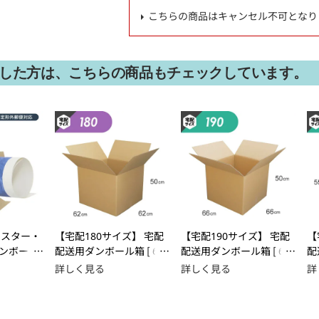
こちらの商品はキャンセル不可となり
した方は、こちらの商品もチェックしています。
ポスター・
【宅配180サイズ】 宅配
【宅配190サイズ】 宅配
【
ンボール
配送用ダンボール箱 [ 62
配送用ダンボール箱 [ 66
配
51mm ] 定
×62×50cm ]
×66×50cm ]
×
詳しく見る
詳しく見る
詳