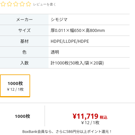
レビューを書く
メーカー
シモジマ
サイズ
厚0.011×幅650×高800mm
基材
HDPE/LLDPE/HDPE
色
透明
入数
計1000枚(50枚入/袋×20袋)
1000枚
￥12 / 1枚
¥11,719
1000枚
税込
￥12 / 1枚
BoxBank会員なら、さらに
586
円分以上ポイント還元！