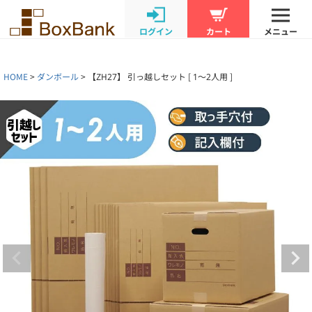
ログイン
カート
メニュー
HOME
ダンボール
【ZH27】 引っ越しセット [ 1～2人用 ]