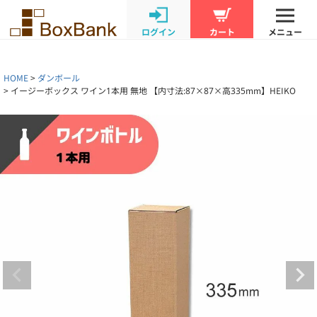
ログイン
カート
メニュー
HOME
ダンボール
イージーボックス ワイン1本用 無地 【内寸法:87×87×高335mm】HEIKO