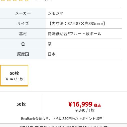
メーカー
シモジマ
サイズ
【内寸法：87×87×高335ｍｍ】
基材
特殊紙貼合Eフルート段ボール
色
茶
原産国
日本
50枚
￥340 / 1枚
¥16,999
50枚
税込
￥340 / 1枚
BoxBank会員なら、さらに
850
円分以上ポイント還元！