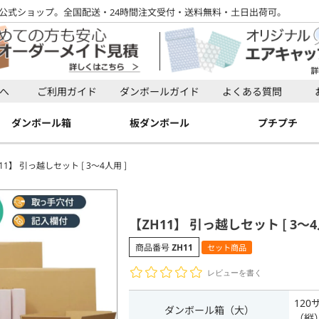
公式ショップ。全国配送・24時間注文受付・送料無料・土日出荷可。
検索
へ
ご利用ガイド
ダンボールガイド
よくある質問
検索
ダンボール箱
板ダンボール
プチプチ
11】 引っ越しセット [ 3～4人用 ]
【ZH11】 引っ越しセット [ 3～4
商品番号
ZH11
セット商品
レビューを書く
12
ダンボール箱（大）
（縦