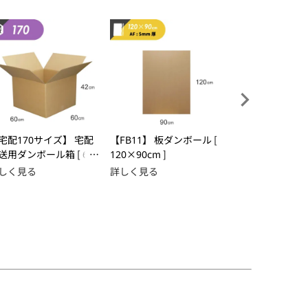
宅配170サイズ】 宅配
【FB11】 板ダンボール [
【FB09】 板ダン
送用ダンボール箱 [ 60
120×90cm ]
180×90cm ]
60×42cm ]
しく見る
詳しく見る
詳しく見る