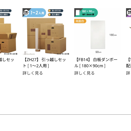
っ越しセッ
【ZH27】 引っ越しセッ
【FB14】 白板ダンボー
【
ト [ 1～2人用 ]
ル [ 180×90cm ]
配
×
詳しく見る
詳しく見る
詳