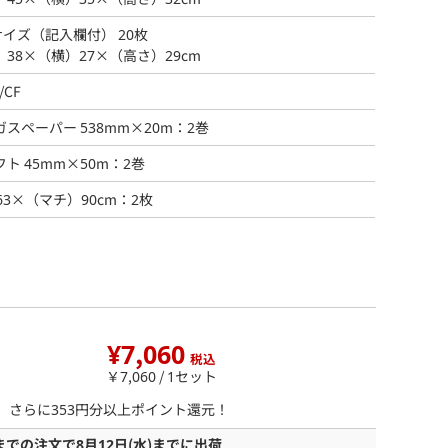
サイズ（記入欄付） 20枚
）38×（横）27×（高さ）29cm
/CF
ガスペーパー 538mm×20m：2巻
ト 45mm×50m：2巻
63×（マチ）90cm：2枚
¥7,060
税込
￥7,060 / 1セット
ら、さらに
353
円分以上ポイント還元！
までの注文で
8月12日
(水)
までに出荷