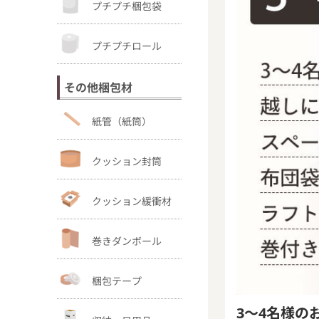
プチプチ梱包袋
プチプチロール
その他梱包材
紙管（紙筒）
クッション封筒
クッション緩衝材
巻きダンボール
梱包テープ
3～4名様の