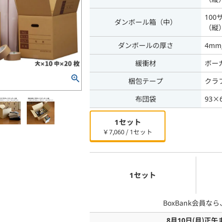
100
ダンボール箱（中）
（縦
ダンボールの厚さ
4mm
緩衝材
ボー
梱包テープ
クラフ
布団袋
93×
1セット
￥7,060 / 1セット
1セット
BoxBank会員な
8月10日
(月)
正午