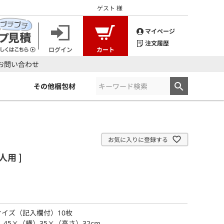
ゲスト
様
マイページ
注文履歴
ログイン
カート
お問い合わせ
その他梱包材
お気に入りに登録する
人用 ]
0サイズ（記入欄付）10枚
）45×（横）35×（高さ）32cm