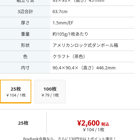
組立寸法
93×93×（高さ）451mm
3辺合計
63.7cm
厚さ
1.5mm/EF
重量
約105g/1枚あたり
形状
アメリカンロック式ダンボール箱
色
クラフト（茶色）
内寸
90.4×90.4×（高さ）446.2mm
25枚
100枚
￥104 / 1枚
￥79 / 1枚
¥2,600
25枚
税込
￥104 / 1枚
BoxBank会員なら、さらに
130
円分以上ポイント還元！