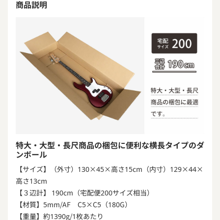
商品説明
特大・大型・長尺商品の梱包に便利な横長タイプのダ
ンボール
【サイズ】（外寸）130×45×高さ15cm（内寸）129×44×
高さ13cm
【３辺計】 190cm（宅配便200サイズ相当）
【材質】5mm/AF C5×C5（180G）
【重量】約1390g/1枚あたり