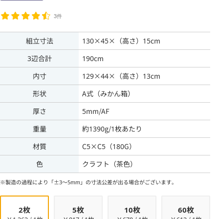
3件
組立寸法
130×45×（高さ）15cm
3辺合計
190cm
内寸
129×44×（高さ）13cm
形状
A式（みかん箱）
厚さ
5mm/AF
重量
約1390g/1枚あたり
材質
C5×C5（180G）
色
クラフト（茶色）
※製造の過程により「±3～5mm」の寸法公差が出る場合がございます。
2枚
5枚
10枚
60枚