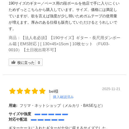
190サイズのギター／ベース用の段ボールを他店で手に入りにくい
ためずっとこちらから購入しています。サイズ、価格には満足し
ていますが、欲を言えば強度が少し弱いためガムテープの使用量
が増えます。厚みのある仕様も販売していただけるとうれしいで
す。
商品：
【法人名必須】【190サイズ】ギター・長尺用ダンボー
ル箱 [ EMS対応 ] [ 130×45×15cm ] 10枚セット （FU03-
0010）【土日祝出荷不可】
役に立った
0
2025-11-21
bel様
購入確認済み
用途:
フリマ・ネットショップ（メルカリ・BASEなど）
サイズや強度
対応や配送
ギターケースに入れたギターが十分に収まるサイズでした。