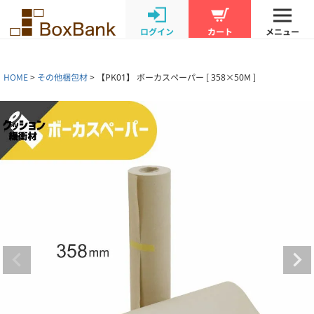
ログイン
カート
メニュー
HOME
その他梱包材
【PK01】 ボーカスペーパー [ 358×50M ]