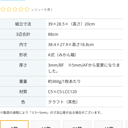
レビューを書く
組立寸法
39×28.5×（高さ）20cm
3辺合計
88cm
内寸
38.4×27.9×高さ18.8cm
形状
A式（みかん箱）
厚さ
3mm/BF ※5mm/AFから変更になりま
した。
重量
約360g/1枚あたり
材質
C5×C5 LCC120
色
クラフト（茶色）
※製造の過程により「±3～5mm」の寸法公差が出る場合がございます。