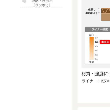
収納・日用品
（ダンボる）
材質・強度に
ライナー：K6×K