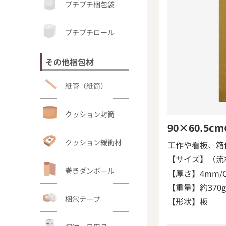
プチプチ梱包袋
プチプチロール
その他梱包材
紙管（紙筒）
クッション封筒
90×60.5
クッション緩衝材
工作や看板、箱
【サイズ】（流れ
巻きダンボール
【厚さ】4mm/C
【重量】約370
梱包テープ
【形状】板