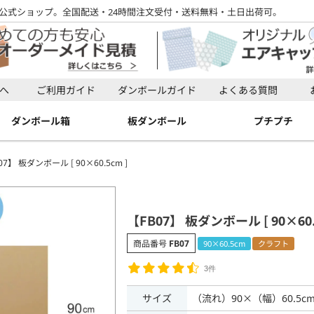
公式ショップ。全国配送・24時間注文受付・送料無料・土日出荷可。
検索
へ
ご利用ガイド
ダンボールガイド
よくある質問
検索
ダンボール箱
板ダンボール
プチプチ
07】 板ダンボール [ 90×60.5cm ]
【FB07】 板ダンボール [ 90×60.
商品番号
FB07
90×60.5cm
クラフト
3件
サイズ
（流れ）90×（幅）60.5c