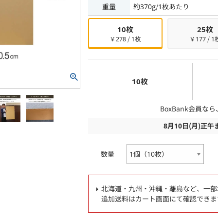
重量
約370g/1枚あたり
10枚
25枚
￥278 / 1枚
￥177 / 1
10枚
BoxBank会員な
8月10日
(月)
正午
数量
北海道・九州・沖縄・離島など、一部
追加送料はカート画面にて確認できま