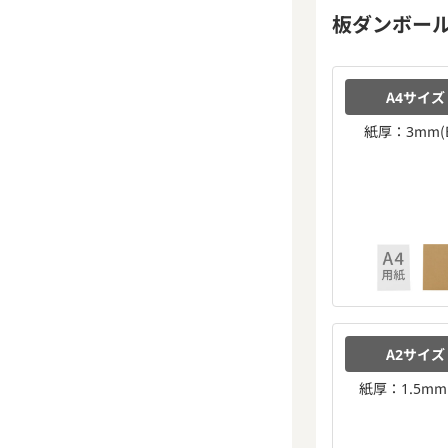
板ダンボー
A4サイズ
紙厚：3mm(B
A2サイズ
紙厚：1.5mm(