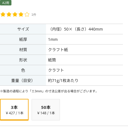
A2用
1件
サイズ
（内径）50×（長さ）440mm
紙厚
1mm
材質
クラフト紙
形状
紙筒
色
クラフト
重量（目安）
約71g/1枚あたり
※製造の過程により「±3mm」の寸法公差が出る場合がございます。
3本
50本
￥427 / 1本
￥148 / 1本