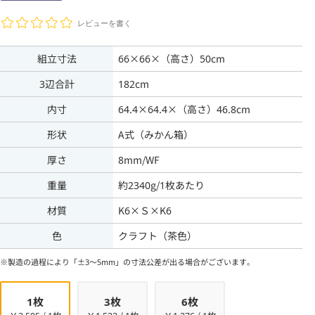
レビューを書く
組立寸法
66×66×（高さ）50cm
3辺合計
182cm
内寸
64.4×64.4×（高さ）46.8cm
形状
A式（みかん箱）
厚さ
8mm/WF
重量
約2340g/1枚あたり
材質
K6×Ｓ×K6
色
クラフト（茶色）
※製造の過程により「±3～5mm」の寸法公差が出る場合がございます。
1枚
3枚
6枚