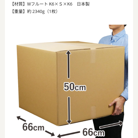
【材質】Wフルート K6×Ｓ×K6 日本製
【重量】約 2340g（1枚）