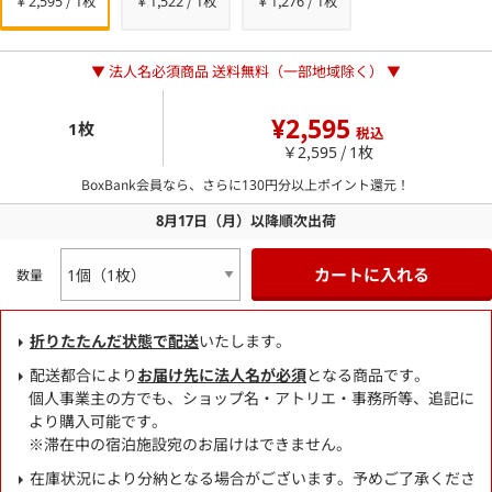
￥2,595 / 1枚
￥1,522 / 1枚
￥1,276 / 1枚
▼ 法人名必須商品 送料無料（一部地域除く） ▼
¥2,595
1枚
税込
￥2,595 / 1枚
BoxBank会員なら、さらに
130
円分以上ポイント還元！
8月17日（月）以降順次出荷
カートに入れる
数量
折りたたんだ状態で配送
いたします。
配送都合により
お届け先に法人名が必須
となる商品です。
個人事業主の方でも、ショップ名・アトリエ・事務所等、追記に
より購入可能です。
※滞在中の宿泊施設宛のお届けはできません。
在庫状況により分納となる場合がございます。予めご了承くださ