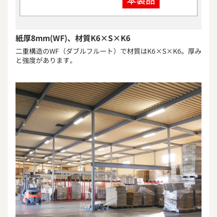
紙厚8mm(WF)、材質K6×S×K6
二重構造のWF（ダブルフルート）で材質はK6×S×K6。厚み
と強度があります。