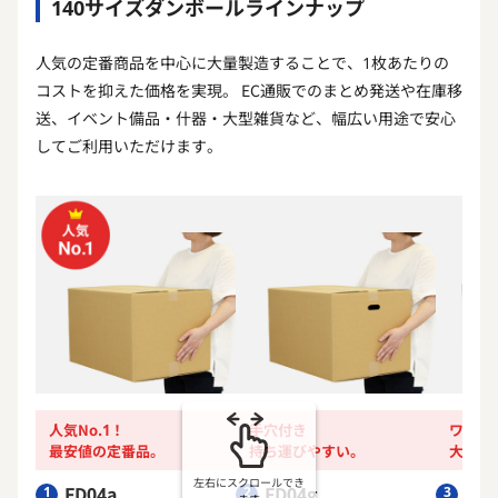
140サイズダンボールラインナップ
人気の定番商品を中心に大量製造することで、1枚あたりの
コストを抑えた価格を実現。 EC通販でのまとめ発送や在庫移
送、イベント備品・什器・大型雑貨など、幅広い用途で安心
してご利用いただけます。
人気No.1！
手穴付き
ワイド
最安値の定番品。
持ち運びやすい。
大型雑
左右にスクロールでき
FD04a
FD04g
FD3
1
2
3