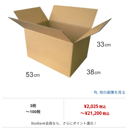
他の画像を見る
3枚
¥2,025
税込
～100枚
～¥21,200
税込
BoxBank会員なら、さらにポイント還元！