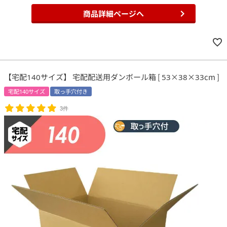
商品詳細ページへ
【宅配140サイズ】 宅配配送用ダンボール箱 [ 53×38×33cm ]
宅配140サイズ
取っ手穴付き
3件