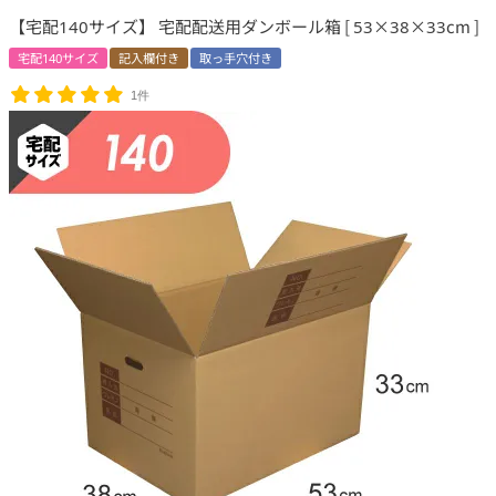
【宅配140サイズ】 宅配配送用ダンボール箱 [ 53×38×33cm ]
宅配140サイズ
記入欄付き
取っ手穴付き
1件