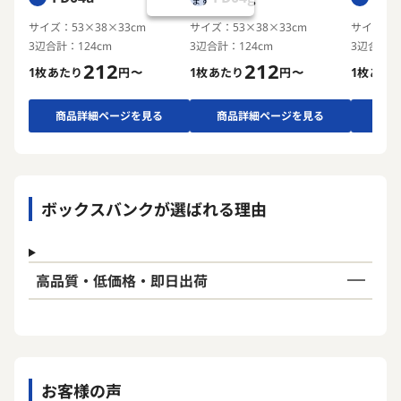
ます
サイズ：53×38×33cm
サイズ：53×38×33cm
サイズ：4
3辺合計：124cm
3辺合計：124cm
3辺合計：1
212
212
1枚あたり
円〜
1枚あたり
円〜
1枚あた
商品詳細ページを見る
商品詳細ページを見る
商品
ボックスバンクが選ばれる理由
高品質・低価格・即日出荷
お客様の声