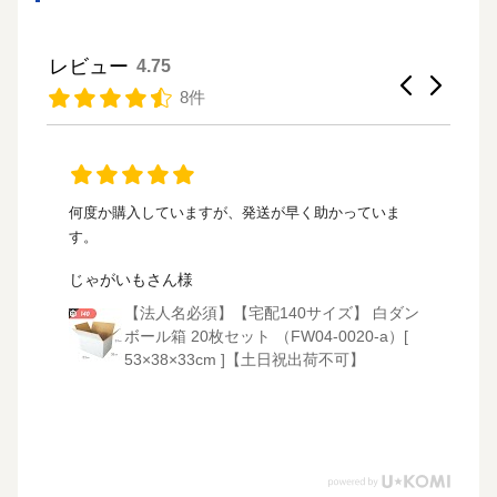
レビュー
4.75
8件
満足です。サイズも取っ手も便利で、またリピートし
迅
ます。
引
な
saimon様
ズに
ダン
【宅配140サイズ / 取っ手穴付】 定番ダン
[
ボール箱 10枚セット （FD04-0010-g）[
ご
53×38×33cm ]
【
ンボ
53