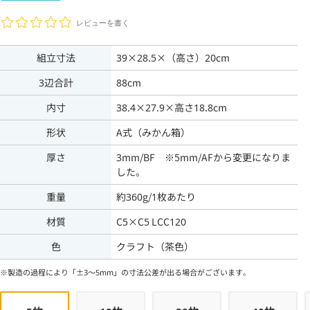
レビューを書く
組立寸法
39×28.5×（高さ）20cm
3辺合計
88cm
内寸
38.4×27.9×高さ18.8cm
形状
A式（みかん箱）
厚さ
3mm/BF ※5mm/AFから変更になりま
した。
重量
約360g/1枚あたり
材質
C5×C5 LCC120
色
クラフト（茶色）
※製造の過程により「±3～5mm」の寸法公差が出る場合がございます。