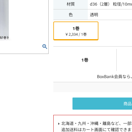
材質
d36（2層） 粒径/10m
色
透明
1巻
￥2,334 / 1巻
1巻
BoxBank会員な
商品
北海道・九州・沖縄・離島など、一部
追加送料はカート画面にて確認できま