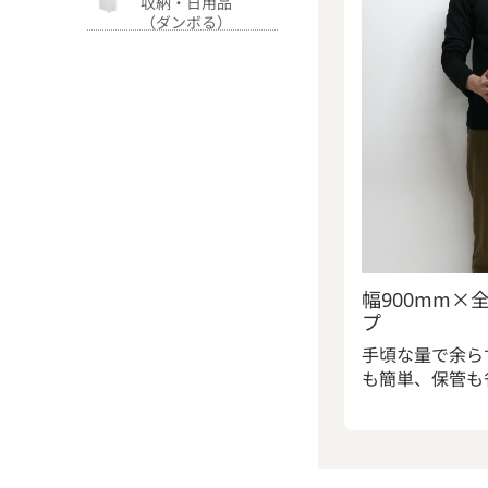
収納・日用品
（ダンボる）
幅900mm×
プ
手頃な量で余ら
も簡単、保管も