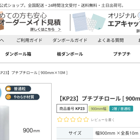
公式ショップ。全国配送・24時間注文受付・送料無料・土日出荷可。
検索
へ
ご利用ガイド
ダンボールガイド
よくある質問
検索
ダンボール箱
板ダンボール
プチプチ
P23】プチプチロール [ 900mm×10M ]
【KP23】プチプチロール [ 900m
商品番号
KP23
900mm幅
2層 / 普通粒
レビューを書く
サイズ
幅900mm ×全長10m