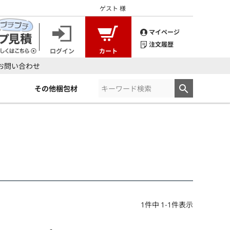
ゲスト
様
マイページ
注文履歴
ログイン
カート
お問い合わせ
その他梱包材
）
1
件中
1
-
1
件表示