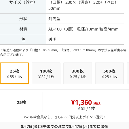
サイズ（外寸）
（口幅） 230×（深さ） 320+（ベロ）
50mm
形状
封筒型
材質
AL-100（3層） 粒径/10mm 粒高/4mm
色
透明
※製造の過程により「口幅：+0～10mm」「深さ、ベロ：±10mm」の寸法公差が出る場
合がございます。
25枚
100枚
300枚
500枚
￥55 / 1枚
￥32 / 1枚
￥25 / 1枚
￥25 / 1枚
¥1,360
25枚
税込
￥55 / 1枚
BoxBank会員なら、さらに
68
円分以上ポイント還元！
8月7日
(金)
正午までの注文で
8月17日
(月)
までに出荷