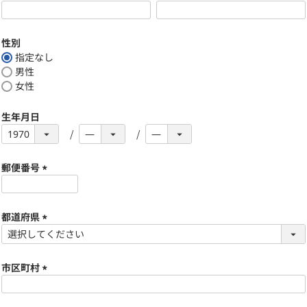
)
(
必
須
性別
)
指定なし
男性
女性
生年月日
郵便番号
(
必
須
都道府県
)
(
必
須
市区町村
)
(
必