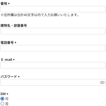
須
番地
)
(
※住所欄は合計40文字以内で入力お願いいたします。
必
須
)
建物名・部屋番号
電話番号
(
必
須
Ｅ-mail
)
(
必
須
パスワード
)
(
必
須
DM
)
可
(
否
必