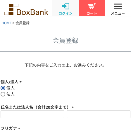
ログイン
カート
メニュー
HOME
会員登録
会員登録
下記の内容をご入力の上、お進みください。
個人/法人
個人
(
法人
必
須
氏名または法人名（合計20文字まで）
)
(
必
須
フリガナ